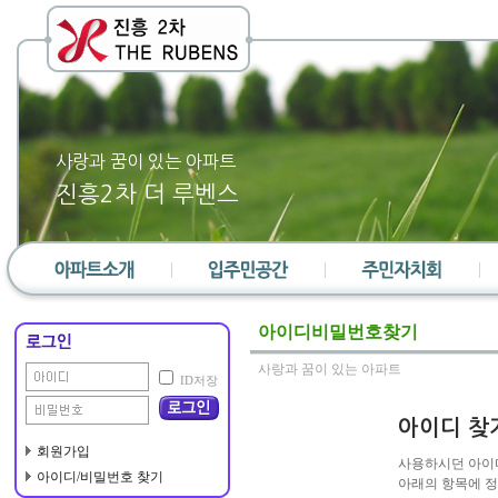
사랑과 꿈이 있는 아파트
진흥2차 더 루벤스
단지소개
통합공고게시판
대표회의
아이디비밀번호찾기
단지위치
자유게시판
층간소음관리위원회
사랑과 꿈이 있는 아파트
ID저장
단지배치도
유머 / 감동
통장
단지평형도
갤러리
노인회
아이디 찾
편의시설
상식건강여행
선거관리위원회
회원가입
사용하시던 아이
아이디/비밀번호 찾기
설문조사
자율방범위원회
아래의 항목에 정